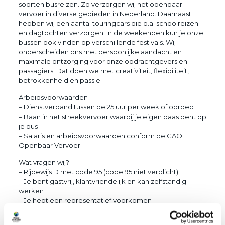
soorten busreizen. Zo verzorgen wij het openbaar
vervoer in diverse gebieden in Nederland. Daarnaast
hebben wij een aantal touringcars die o.a. schoolreizen
en dagtochten verzorgen. In de weekenden kun je onze
bussen ook vinden op verschillende festivals. Wij
onderscheiden ons met persoonlijke aandacht en
maximale ontzorging voor onze opdrachtgevers en
passagiers. Dat doen we met creativiteit, flexibiliteit,
betrokkenheid en passie.
Arbeidsvoorwaarden
– Dienstverband tussen de 25 uur per week of oproep
– Baan in het streekvervoer waarbij je eigen baas bent op
je bus
– Salaris en arbeidsvoorwaarden conform de CAO
Openbaar Vervoer
Wat vragen wij?
– Rijbewijs D met code 95 (code 95 niet verplicht)
– Je bent gastvrij, klantvriendelijk en kan zelfstandig
werken
– Je hebt een representatief voorkomen
Ben je geïnteresseerd? Solliciteer! Of heb je vragen