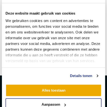
neem gerust contact op. Stuur jouw sollicitatie met CV
naar personeelszaken@businext.nl of bel naar 0187 745
506 en wie weet tot snel!
Deze website maakt gebruik van cookies
We gebruiken cookies om content en advertenties te
personaliseren, om functies voor social media te bieden
en om ons websiteverkeer te analyseren. Ook delen we
informatie over uw gebruik van onze site met onze
Delen
1
partners voor social media, adverteren en analyse. Deze
partners kunnen deze gegevens combineren met andere
informatie die u aan ze heeft verstrekt of die ze hebben
Sandra Hage
verzameld op basis van uw gebruik van hun services.
Details tonen
Alles toestaan
Aanpassen