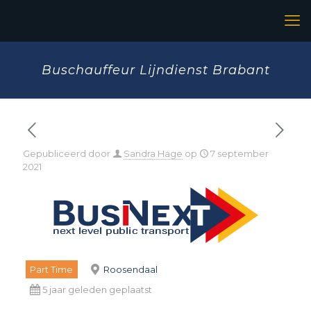
Buschauffeur Lijndienst Brabant
Gepubliceerd door
Sandra Hage
op
7 september
2021
Part Time
Roosendaal
5 jaar geleden geplaatst