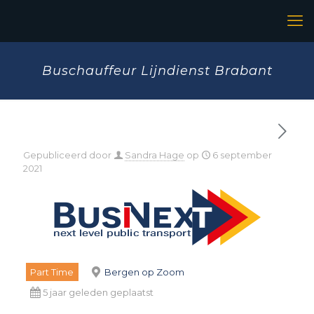
Buschauffeur Lijndienst Brabant
Gepubliceerd door
Sandra Hage
op
6 september
2021
Part Time
Bergen op Zoom
5 jaar geleden geplaatst