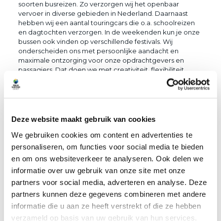
soorten busreizen. Zo verzorgen wij het openbaar
vervoer in diverse gebieden in Nederland. Daarnaast
hebben wij een aantal touringcars die o.a. schoolreizen
en dagtochten verzorgen. In de weekenden kun je onze
bussen ook vinden op verschillende festivals. Wij
onderscheiden ons met persoonlijke aandacht en
maximale ontzorging voor onze opdrachtgevers en
passagiers. Dat doen we met creativiteit, flexibiliteit,
betrokkenheid en passie.
Arbeidsvoorwaarden
– Dienstverband tussen de 20 en 30 uur per week of
oproep
Deze website maakt gebruik van cookies
– Baan in het streekvervoer waarbij je eigen baas bent op
je bus
We gebruiken cookies om content en advertenties te
– Salaris en arbeidsvoorwaarden conform de CAO
personaliseren, om functies voor social media te bieden
Openbaar Vervoer
en om ons websiteverkeer te analyseren. Ook delen we
Wat vragen wij?
informatie over uw gebruik van onze site met onze
– Rijbewijs D met code 95 (code 95 niet verplicht)
partners voor social media, adverteren en analyse. Deze
– Je bent gastvrij, klantvriendelijk en kan zelfstandig
partners kunnen deze gegevens combineren met andere
werken
informatie die u aan ze heeft verstrekt of die ze hebben
– Je hebt een representatief voorkomen
verzameld op basis van uw gebruik van hun services.