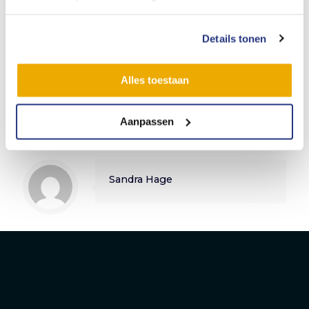
Ben je geïnteresseerd? Solliciteer! Of heb je vragen
neem gerust contact op. Stuur jouw sollicitatie met CV
naar personeelszaken@businext.nl of bel naar 0187 745
Details tonen
506 en wie weet tot snel!
Alles toestaan
Aanpassen
Delen
0
Sandra Hage