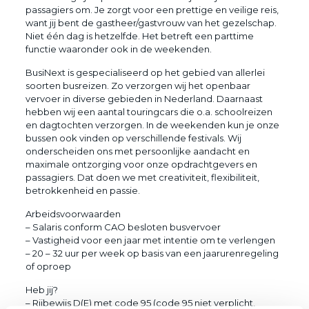
passagiers om. Je zorgt voor een prettige en veilige reis,
want jij bent de gastheer/gastvrouw van het gezelschap.
Niet één dag is hetzelfde. Het betreft een parttime
functie waaronder ook in de weekenden.
BusiNext is gespecialiseerd op het gebied van allerlei
soorten busreizen. Zo verzorgen wij het openbaar
vervoer in diverse gebieden in Nederland. Daarnaast
hebben wij een aantal touringcars die o.a. schoolreizen
en dagtochten verzorgen. In de weekenden kun je onze
bussen ook vinden op verschillende festivals. Wij
onderscheiden ons met persoonlijke aandacht en
maximale ontzorging voor onze opdrachtgevers en
passagiers. Dat doen we met creativiteit, flexibiliteit,
betrokkenheid en passie.
Arbeidsvoorwaarden
– Salaris conform CAO besloten busvervoer
– Vastigheid voor een jaar met intentie om te verlengen
– 20 – 32 uur per week op basis van een jaarurenregeling
of oproep
Heb jij?
– Rijbewijs D(E) met code 95 (code 95 niet verplicht,