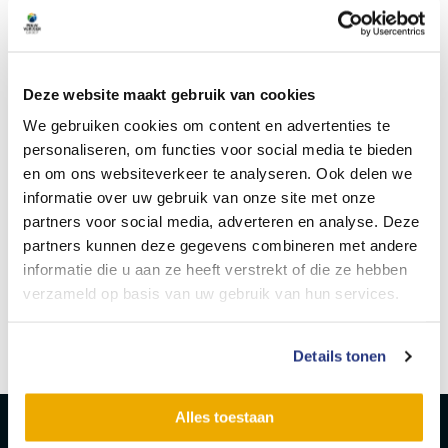
kunnen wij eventueel verzorgen)
– Geneeskundige verklaring
Kun jij goed met ad hoc wijzigingen omgaan en houdt je
van gevarieerd werk. Stuur jouw sollicitatie met CV naar
Deze website maakt gebruik van cookies
personeelszaken@businext.nl of bel naar 0187 745 506 en
wie weet tot snel!
We gebruiken cookies om content en advertenties te
personaliseren, om functies voor social media te bieden
en om ons websiteverkeer te analyseren. Ook delen we
informatie over uw gebruik van onze site met onze
partners voor social media, adverteren en analyse. Deze
partners kunnen deze gegevens combineren met andere
Delen
0
informatie die u aan ze heeft verstrekt of die ze hebben
verzameld op basis van uw gebruik van hun services.
Sandra Hage
Details tonen
Alles toestaan