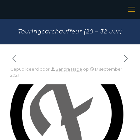
Touringcarchauffeur (20 – 32 uur)
Gepubliceerd door
Sandra Hage
op
17 september
2021