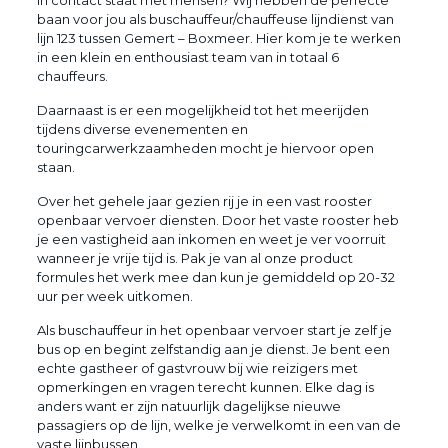
in contact staat met mensen? Wij hebben de perfecte
baan voor jou als buschauffeur/chauffeuse lijndienst van
lijn 123 tussen Gemert – Boxmeer. Hier kom je te werken
in een klein en enthousiast team van in totaal 6
chauffeurs.
Daarnaast is er een mogelijkheid tot het meerijden
tijdens diverse evenementen en
touringcarwerkzaamheden mocht je hiervoor open
staan.
Over het gehele jaar gezien rij je in een vast rooster
openbaar vervoer diensten. Door het vaste rooster heb
je een vastigheid aan inkomen en weet je ver voorruit
wanneer je vrije tijd is. Pak je van al onze product
formules het werk mee dan kun je gemiddeld op 20-32
uur per week uitkomen.
Als buschauffeur in het openbaar vervoer start je zelf je
bus op en begint zelfstandig aan je dienst. Je bent een
echte gastheer of gastvrouw bij wie reizigers met
opmerkingen en vragen terecht kunnen. Elke dag is
anders want er zijn natuurlijk dagelijkse nieuwe
passagiers op de lijn, welke je verwelkomt in een van de
vaste lijnbussen.