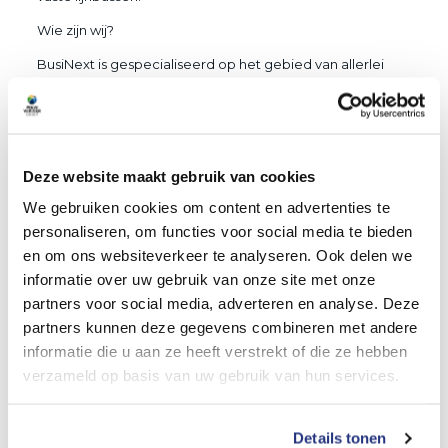
Wie zijn wij?
BusiNext is gespecialiseerd op het gebied van allerlei
soorten busreizen. Zo verzorgen wij het openbaar
vervoer in diverse gebieden in Nederland. Daarnaast
hebben wij een aantal touringcars die o.a. schoolreizen
en dagtochten verzorgen. In de weekenden kun je onze
bussen ook vinden op verschillende festivals en
Deze website maakt gebruik van cookies
evenementen. Wij onderscheiden ons met persoonlijke
aandacht en maximale ontzorgen van onze
We gebruiken cookies om content en advertenties te
opdrachtgevers en passagiers. Dat doen we met
personaliseren, om functies voor social media te bieden
creativiteit, flexibiliteit, betrokkenheid en passie.
en om ons websiteverkeer te analyseren. Ook delen we
Wat bieden wij?
informatie over uw gebruik van onze site met onze
partners voor social media, adverteren en analyse. Deze
– Alle dienstverbanden zijn bespreekbaar
partners kunnen deze gegevens combineren met andere
– Baan in het streekvervoer waarbij je eigen baas
informatie die u aan ze heeft verstrekt of die ze hebben
bent op je bus
verzameld op basis van uw gebruik van hun services.
– Salaris en arbeidsvoorwaarden conform de CAO
Openbaar Vervoer
Details tonen
– Jaarlijkse personeelsbarbecue