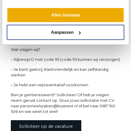
– Nieuwjaarsreceptie
Alles toestaan
– Jaarlijkse personeelsbijeenkomst
– Bij de unieke evenementen wordt alles compleet
Aanpassen
verzorgt zodat je zorgeloos het werk kunt verrichten met
de grote groep chauffeurs
Wat vragen wij?
– Rijbewijs D met code 95 (code 95 kunnen wij verzorgen)
– Je bent gastvrij, klantvriendelijk en kan zelfstandig
werken
– Je hebt een representatief voorkomen
Ben je geïnteresseerd? Solliciteer! Of heb je vragen
neem gerust contact op. Stuur jouw sollicitatie met CV
naar personeelszaken@businext.nl of bel naar 0187 745
506 en wie weet tot snel!