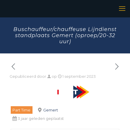
Buschauffeur/chauffeuse Lijndienst
standplaats Gemert (oproep/20-32
uur)
Gepubliceerd door
op
1 september 2023
Part Time
Gemert
3 jaar geleden geplaatst