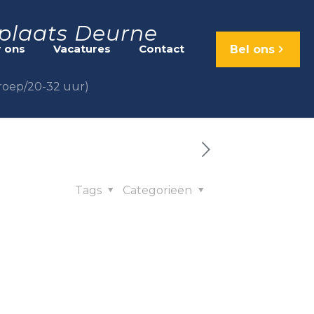
dplaats Deurne
 ons
Vacatures
Contact
Bel ons
roep/20-32 uur)
Tags
Categorieën