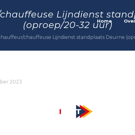
chauffeuse Lijndienst stan
Home
Over
(oproep/20-32 uur)
hauffeur/chauffeuse Lijndienst standplaats Deurne (op
mber 2023