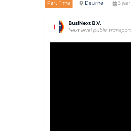
Part Time
Deurne
3 jaa
BusiNext B.V.
Next level public transpor