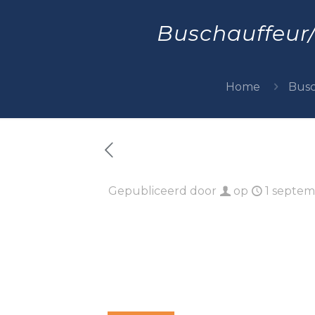
Buschauffeur/
Home
Busc
Gepubliceerd door
op
1 septe