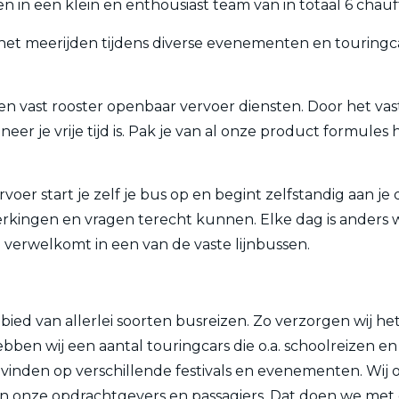
n in een klein en enthousiast team van in totaal 6 chauf
ot het meerijden tijdens diverse evenementen en touri
 een vast rooster openbaar vervoer diensten. Door het vas
eer je vrije tijd is. Pak je van al onze product formul
oer start je zelf je bus op en begint zelfstandig aan je 
rkingen en vragen terecht kunnen. Elke dag is anders wa
e verwelkomt in een van de vaste lijnbussen.
bied van allerlei soorten busreizen. Zo verzorgen wij he
bben wij een aantal touringcars die o.a. schoolreizen e
inden op verschillende festivals en evenementen. Wij 
nze opdrachtgevers en passagiers. Dat doen we met creati