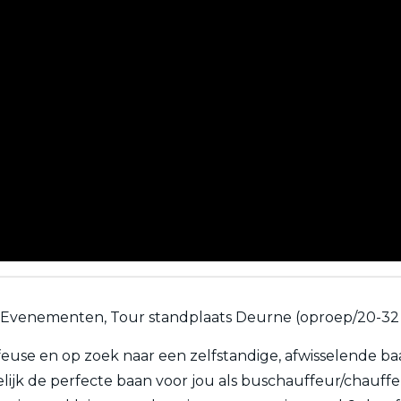
, Evenementen, Tour standplaats Deurne (oproep/20-32
feuse en op zoek naar een zelfstandige, afwisselende baa
k de perfecte baan voor jou als buschauffeur/chauffeus