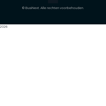
©
BusiNext. Alle rechten voorbehouden.
2026