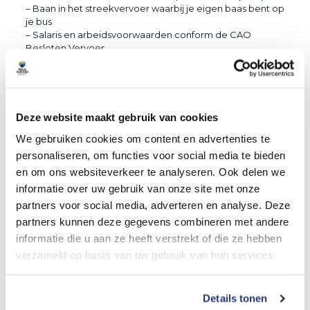
– Baan in het streekvervoer waarbij je eigen baas bent op
je bus
– Salaris en arbeidsvoorwaarden conform de CAO
Besloten Vervoer
Wat vragen wij?
– Rijbewijs D met code 95 (code 95 niet verplicht)
– Je bent gastvrij, klantvriendelijk en kan zelfstandig
werken
Deze website maakt gebruik van cookies
– Je hebt een representatief voorkomen
We gebruiken cookies om content en advertenties te
Ben je geïnteresseerd? Solliciteer! Of heb je vragen
personaliseren, om functies voor social media te bieden
neem gerust contact op. Stuur jouw sollicitatie met CV
en om ons websiteverkeer te analyseren. Ook delen we
naar personeelszaken@businext.nl of bel naar 0187 745
506 en wie weet tot snel!
informatie over uw gebruik van onze site met onze
partners voor social media, adverteren en analyse. Deze
partners kunnen deze gegevens combineren met andere
informatie die u aan ze heeft verstrekt of die ze hebben
verzameld op basis van uw gebruik van hun services.
Delen
2
Details tonen