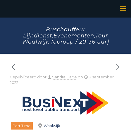
Buschauffeur
Lijndienst,Evenementen,Tour
Waalwijk (oproep / 20-36 uur)
Gepubliceerd door
Sandra Hage
op
8 september
2022
Part Time
Waalwijk